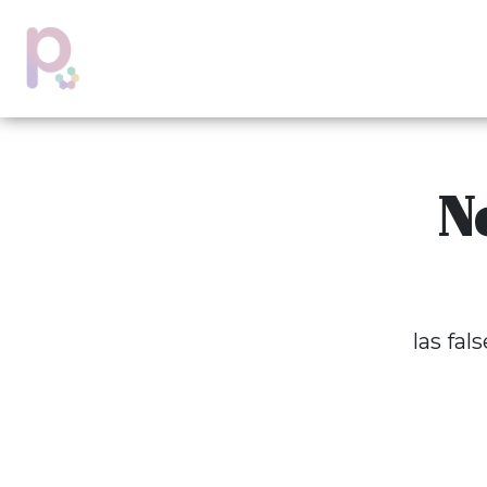
No
las fa