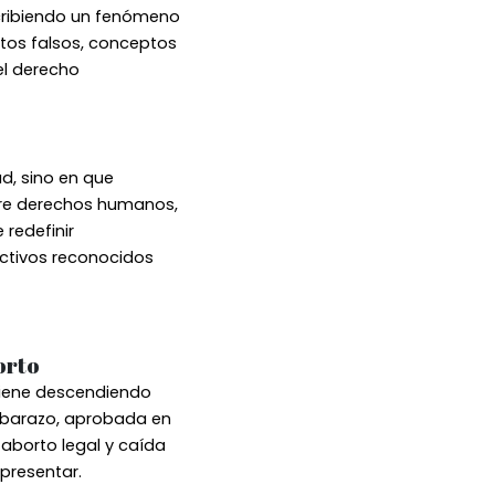
scribiendo un fenómeno
tos falsos, conceptos
el derecho
d, sino en que
obre derechos humanos,
redefinir
uctivos reconocidos
orto
 viene descendiendo
Embarazo, aprobada en
 aborto legal y caída
epresentar.