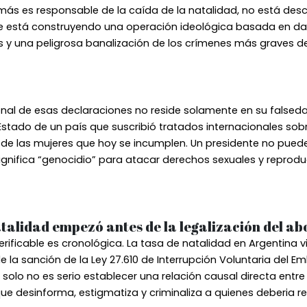
más es responsable de la caída de la natalidad, no está de
e está construyendo una operación ideológica basada en da
os y una peligrosa banalización de los crímenes más graves d
onal de esas declaraciones no reside solamente en su falseda
 Estado de un país que suscribió tratados internacionales s
de las mujeres que hoy se incumplen. Un presidente no puede 
ignifica “genocidio” para atacar derechos sexuales y reprod
atalidad empezó antes de la legalización del ab
erificable es cronológica. La tasa de natalidad en Argentina
la sanción de la Ley 27.610 de Interrupción Voluntaria del 
solo no es serio establecer una relación causal directa entre
que desinforma, estigmatiza y criminaliza a quienes deberia r