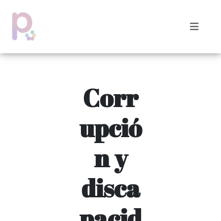
Corr
upció
n y
disca
pacid