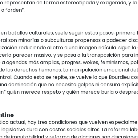
 lo representan de forma estereotipada y exagerada, y la
 o “orden”.
en batallas culturales, suele seguir estos pasos, primero 
eral son minorías o subculturas
propensas a padecer discu
ización reduciendo al otro a una imagen ridícula. sigue la
erlo parecer masivo, y se pasa a la
transposición para i
a agendas más amplias, progres, wokes, feminismos, polí
de los derechos humanos. La manipulación emocional det
ntrol
.
Cuando esto se repite, se vuelve lo que Bourdieu 
 una dominación que no necesita golpes ni censura explíci
” quién merece respeto y quién merece burla o desprec
ntino
ítico actual, hay tres condiciones que vuelven especialm
gislativa dura con costos sociales altos. La reforma lab
ja de imputabilidad y reforma de glaciares son discusione