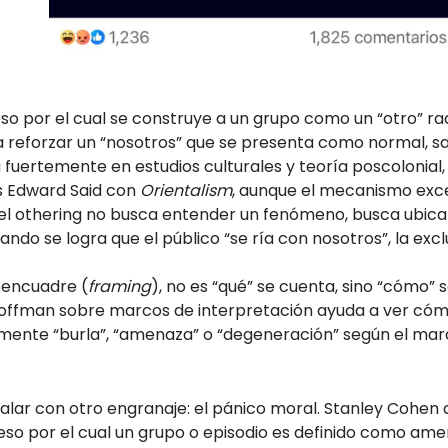
so por el cual se construye a un grupo como un “otro” ra
ara reforzar un “nosotros” que se presenta como normal, sa
fuertemente en estudios culturales y teoría poscolonial,
es Edward Said con
Orientalism
, aunque el mecanismo exce
 el othering no busca entender un fenómeno, busca ubica
uando se logra que el público “se ría con nosotros”, la exc
 encuadre (
framing
), no es “qué” se cuenta, sino “cómo” s
offman sobre marcos de interpretación ayuda a ver cóm
ente “burla”, “amenaza” o “degeneración” según el marc
calar con otro engranaje: el pánico moral. Stanley Cohen 
so por el cual un grupo o episodio es definido como ame