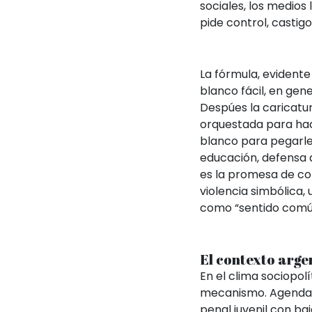
sociales, los medios
pide control, castigo
La fórmula, evidente 
blanco fácil, en gen
Despúes la caricatur
orquestada para hac
blanco para pegarle 
educación, defensa 
es la
promesa de co
violencia simbólica,
como “sentido común
El contexto arge
En el clima sociopol
mecanismo. Agenda le
penal juvenil con ba