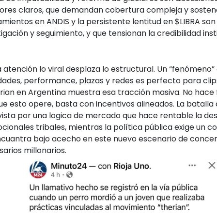
res claros, que demandan cobertura compleja y sostene
mientos en ANDIS y la persistente lentitud en $LIBRA so
gación y seguimiento, y que tensionan la credibilidad insti
 atención lo viral desplaza lo estructural. Un “fenómeno
idades, performance, plazas y redes es perfecto para cli
rian en Argentina muestra esa tracción masiva. No hace 
e esto opere, basta con incentivos alineados. La batalla 
ista por una logica de mercado que hace rentable la de
ionales tribales, mientras la política pública exige un
encuantra bajo acecho en este nuevo escenario de conce
rios millonarios.