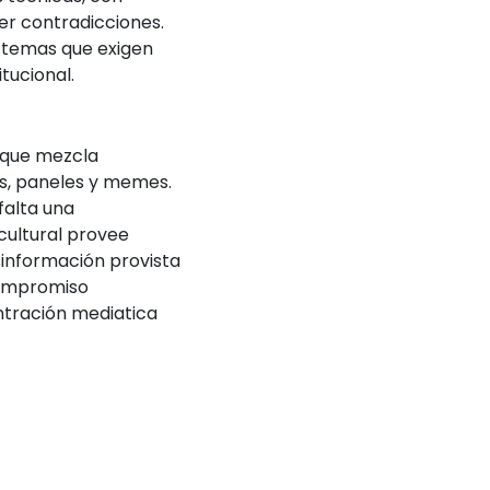
r contradicciones.
n temas que exigen
tucional.
” que mezcla
ps, paneles y memes.
falta una
cultural provee
sinformación provista
 compromiso
ntración mediatica