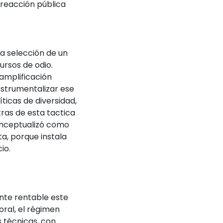
 reacción pública
la
selección de un
rsos de odio.
 amplificación
nstrumentalizar ese
ticas de diversidad,
ras de esta tactica
conceptualizó como
ta, porque instala
io.
ente rentable este
oral, el régimen
s técnicas, con