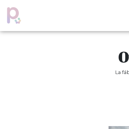
O
La fá