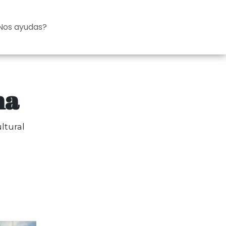
Nos ayudas?
na
ltural