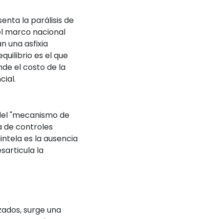
enta la parálisis de
 el marco nacional
n una asfixia
uilibrio es el que
de el costo de la
cial.
" del "mecanismo de
a de controles
intela es la ausencia
sarticula la
ados, surge una