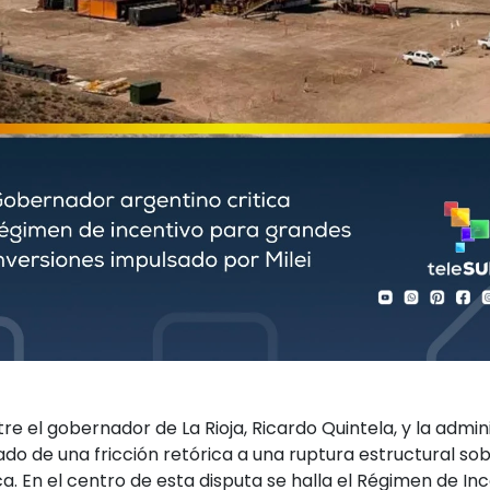
re el gobernador de La Rioja, Ricardo Quintela, y la admin
ado de una fricción retórica a una ruptura estructural sob
. En el centro de esta disputa se halla el Régimen de In