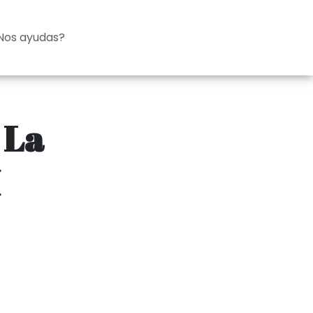
Nos ayudas?
 La
I