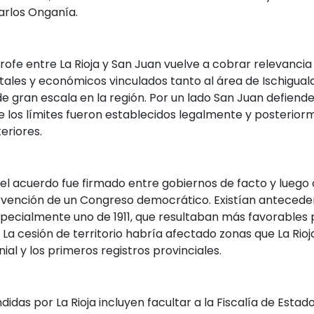
arlos Onganía.
trofe entre La Rioja y San Juan vuelve a cobrar relevancia
ntales y económicos vinculados tanto al área de Ischigua
 gran escala en la región. Por un lado San Juan defiende 
 los límites fueron establecidos legalmente y posterior
eriores.
el acuerdo fue firmado entre gobiernos de facto y luego
ervención de un Congreso democrático. Existían anteceden
pecialmente uno de 1911, que resultaban más favorables p
s. La cesión de territorio habría afectado zonas que La Rio
ial y los primeros registros provinciales.
das por La Rioja incluyen facultar a la Fiscalía de Esta