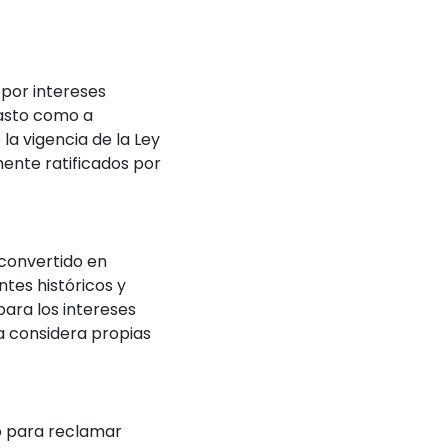
 por intereses
lasto como a
la vigencia de la Ley
mente ratificados por
 convertido en
tes históricos y
ara los intereses
ja considera propias
do para reclamar