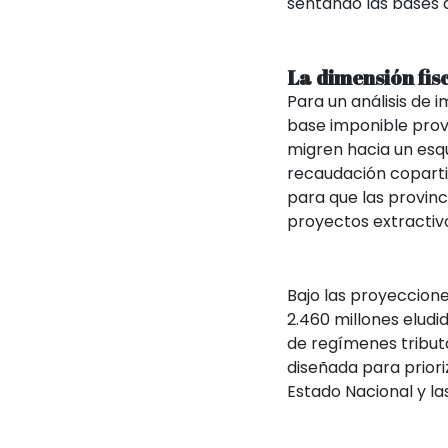
sentando las bases 
La dimensión fis
Para un análisis de i
base imponible prov
migren hacia un esq
recaudación copartic
para que las provinc
proyectos extracti
Bajo las proyeccione
2.460 millones elud
de regímenes tributa
diseñada para priori
Estado Nacional y las