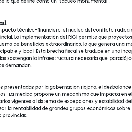
de lo que define como un "saqueo monumental".
cal
mpacto técnico-financiero, el núcleo del conflicto radica 
incial. La implementación del RIGI permite que proyectos
uema de beneficios extraordinarios, lo que genera una m
ipable y local. Esta brecha fiscal se traduce en una inc
ias sostengan la infraestructura necesaria que, paradóji
vos demandan.
s presentadas por la gobernación riojana, el desbalance 
idos. La medida propone un mecanismo que impacta en e
rios vigentes al sistema de excepciones y estabilidad del 
zar la rentabilidad de grandes grupos económicos sobre l
 provincias.