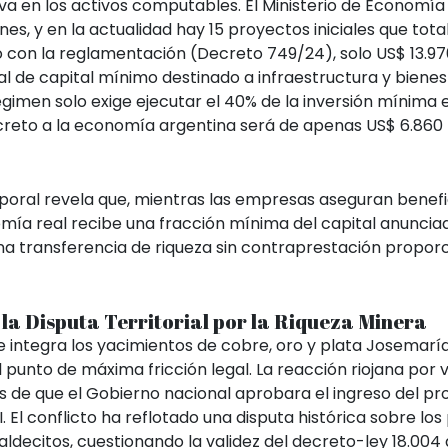
tiva en los activos computables. El Ministerio de Economí
nes, y en la actualidad hay 15 proyectos iniciales que tota
o con la reglamentación (Decreto 749/24), solo US$ 13.97
l de capital mínimo destinado a infraestructura y bienes
gimen solo exige ejecutar el 40% de la inversión mínima 
ncreto a la economía argentina será de apenas US$ 6.860
poral revela que, mientras las empresas aseguran benefic
mía real recibe una fracción mínima del capital anunciad
a transferencia de riqueza sin contraprestación proporc
 la Disputa Territorial por la Riqueza Minera
ue integra los yacimientos de cobre, oro y plata Josemaría y
unto de máxima fricción legal. La reacción riojana por via 
s de que el Gobierno nacional aprobara el ingreso del pr
I. El conflicto ha reflotado una disputa histórica sobre los
Baldecitos, cuestionando la validez del decreto-ley 18.004