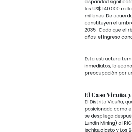
disparidad significa
los US$ 140.000 millo
millones. De acuerd
constituyen el umbra
2035. Dado que el ré
años, el ingreso co
Esta estructura tem
inmediatos, la econo
preocupación por un
El Caso Vicuña y
El Distrito Vicuña, q
posicionado como el p
se despliega despué
Lundin Mining) al RIG
Ischigualasto y Los 