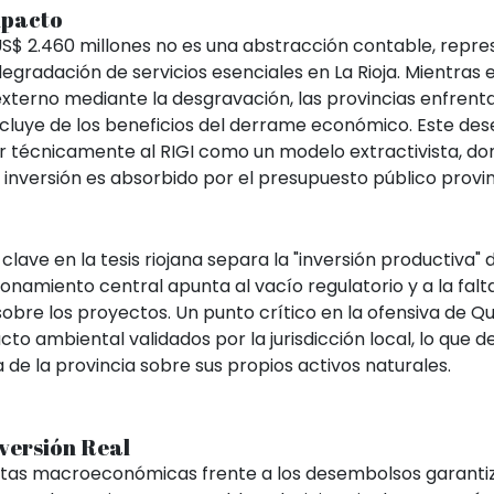
mpacto
US$ 2.460 millones no es una abstracción contable, repres
 degradación de servicios esenciales en La Rioja. Mientras
 externo mediante la desgravación, las provincias enfrenta
xcluye de los beneficios del derrame económico. Este deseq
r técnicamente al RIGI como un modelo extractivista, don
 inversión es absorbido por el presupuesto público provin
 clave en la tesis riojana separa la "inversión productiva
tionamiento central apunta al vacío regulatorio y a la falt
sobre los proyectos. Un punto crítico en la ofensiva de Qu
o ambiental validados por la jurisdicción local, lo que de
 de la provincia sobre sus propios activos naturales.
nversión Real
etas macroeconómicas frente a los desembolsos garantiz