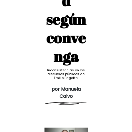
d
según
conve
nga
Inconsistencias en los
discursos públicos de
Emilio Pagotto.
por Manuela
Calvo