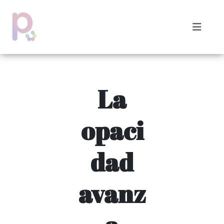
La
opaci
dad
avanz